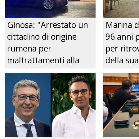
Ginosa: "Arrestato un
Marina d
cittadino di origine
96 anni 
rumena per
per ritrov
maltrattamenti alla
della sua
convivente." Just tv
Nonnina 
confusio
dalla Pol
Just tv