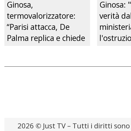
Ginosa,
Ginosa: "
termovalorizzatore:
verità da
“Parisi attacca, De
ministeri
Palma replica e chiede
l'ostruzi
un confronto
Comune, 
pubblico.” Just tv
futuro de
Just tv
2026 © Just TV – Tutti i diritti sono