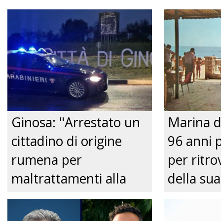
Ginosa: "Arrestato un
Marina d
cittadino di origine
96 anni 
rumena per
per ritrov
maltrattamenti alla
della sua
convivente." Just tv
Nonnina 
confusio