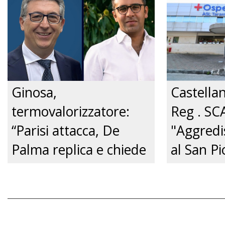
dalla Pol
Just tv
Ginosa,
Castella
termovalorizzatore:
Reg . SC
“Parisi attacca, De
"Aggredi
Palma replica e chiede
al San Pi
un confronto
pene cert
pubblico.” Just tv
zero.”