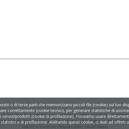
nostri o di terze parti che memorizzano piccoli file (cookie) sul tuo d
nare correttamente (cookie tecnici), per generare statistiche di uso/nav
 © Just TV – Tutti i diritti sono riservati. All rights reserved –
info@just-
servizi/prodotti (cookie di profilazione). Possiamo usare direttamente i
ata giornalistica – Reg. n. 4/2020, Tribunale di Taranto, in data 04/08
tatistici e di profilazione. Abilitando questi cookie, ci aiuti ad offrirt
Editore e Direttore Responsabile: Olivari Maria