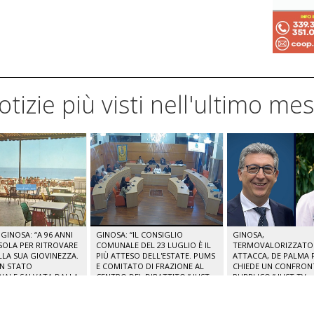
notizie più visti nell'ultimo me
GINOSA: “A 96 ANNI
GINOSA: “IL CONSIGLIO
GINOSA,
SOLA PER RITROVARE
COMUNALE DEL 23 LUGLIO È IL
TERMOVALORIZZATORE
ELLA SUA GIOVINEZZA.
PIÙ ATTESO DELL'ESTATE. PUMS
ATTACCA, DE PALMA R
IN STATO
E COMITATO DI FRAZIONE AL
CHIEDE UN CONFRO
NALE SALVATA DALLA
CENTRO DEL DIBATTITO.” JUST
PUBBLICO.” JUST TV
CALE.” JUST TV
TV