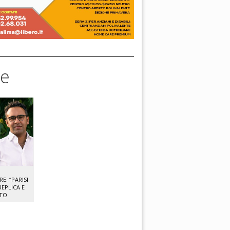
se
: “PARISI
EPLICA E
NTO