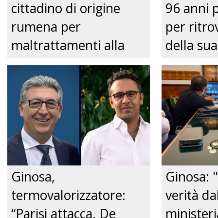
cittadino di origine
96 anni 
rumena per
per ritrov
maltrattamenti alla
della sua
convivente." Just tv
Nonnina 
confusio
dalla Pol
Just tv
Ginosa,
Ginosa: "
termovalorizzatore:
verità da
“Parisi attacca, De
ministeri