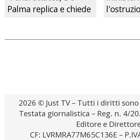
Palma replica e chiede
l'ostruzi
un confronto
Comune, 
pubblico.” Just tv
futuro de
Just tv
2026 © Just TV – Tutti i diritti sono
Testata giornalistica – Reg. n. 4/2
Editore e Direttor
CF: LVRMRA77M65C136E – P.IV