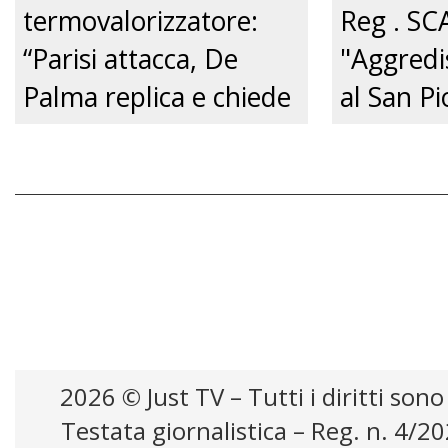
termovalorizzatore:
Reg . SC
“Parisi attacca, De
"Aggredi
Palma replica e chiede
al San Pi
un confronto
pene cert
pubblico.” Just tv
zero.”
2026 © Just TV – Tutti i diritti sono
Testata giornalistica – Reg. n. 4/2