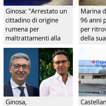
Ginosa: "Arrestato un
Marina d
cittadino di origine
96 anni 
rumena per
per ritrov
maltrattamenti alla
della sua
convivente." Just tv
Nonnina 
confusio
dalla Pol
Just tv
Ginosa,
Castella