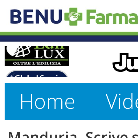
Home
Vid
Manduria. Scrive 