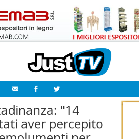
ttadinanza: "14
ltati aver percepito
e emolumenti per