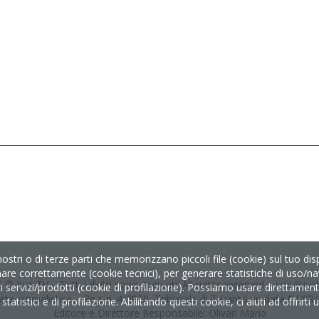
nostri o di terze parti che memorizzano piccoli file (cookie) sul tuo d
nare correttamente (cookie tecnici), per generare statistiche di uso/nav
 © Just TV – Tutti i diritti sono riservati. All rights reserved –
info@just-
servizi/prodotti (cookie di profilazione). Possiamo usare direttamente i
ata giornalistica – Reg. n. 4/2020, Tribunale di Taranto, in data 04/08
tatistici e di profilazione. Abilitando questi cookie, ci aiuti ad offrirt
Editore e Direttore Responsabile: Olivari Maria