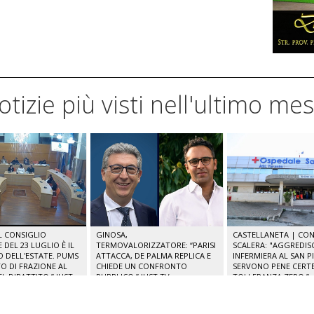
notizie più visti nell'ultimo me
IL CONSIGLIO
GINOSA,
CASTELLANETA | CONS
DEL 23 LUGLIO È IL
TERMOVALORIZZATORE: “PARISI
SCALERA: "AGGREDIS
O DELL'ESTATE. PUMS
ATTACCA, DE PALMA REPLICA E
INFERMIERA AL SAN P
O DI FRAZIONE AL
CHIEDE UN CONFRONTO
SERVONO PENE CERTE
L DIBATTITO.” JUST
PUBBLICO.” JUST TV
TOLLERANZA ZERO.”