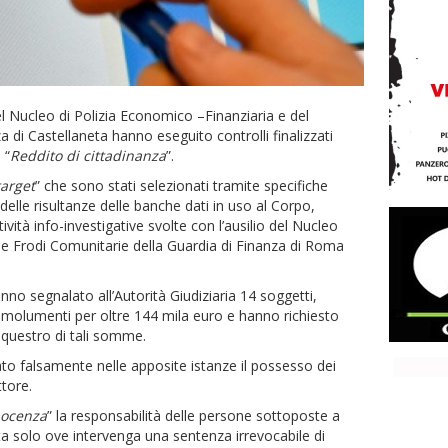
el Nucleo di Polizia Economico –Finanziaria e del
di Castellaneta hanno eseguito controlli finalizzati
 “
Reddito di cittadinanza
”.
target
” che sono stati selezionati tramite specifiche
 delle risultanze delle banche dati in uso al Corpo,
ità info-investigative svolte con l’ausilio del Nucleo
e Frodi Comunitarie della Guardia di Finanza di Roma
hanno segnalato all’Autorità Giudiziaria 14 soggetti,
e emolumenti per oltre 144 mila euro e hanno richiesto
equestro di tali somme.
stato falsamente nelle apposite istanze il possesso dei
ttore.
nocenza
” la responsabilità delle persone sottoposte a
ta solo ove intervenga una sentenza irrevocabile di