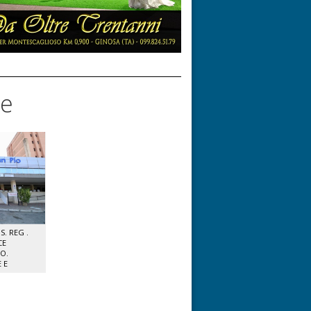
se
. REG .
CE
IO.
 E