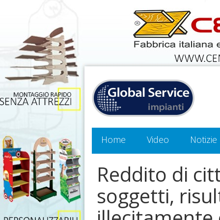
Home
Video
Notizie
Reddito di ci
soggetti, risu
illecitament