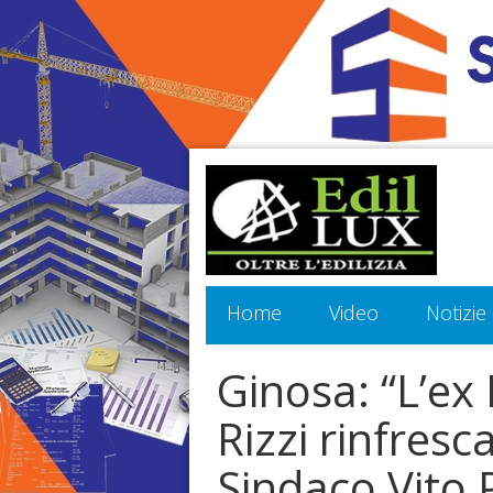
Home
Video
Notizie
Ginosa: “L’ex
Rizzi rinfres
Sindaco Vito P