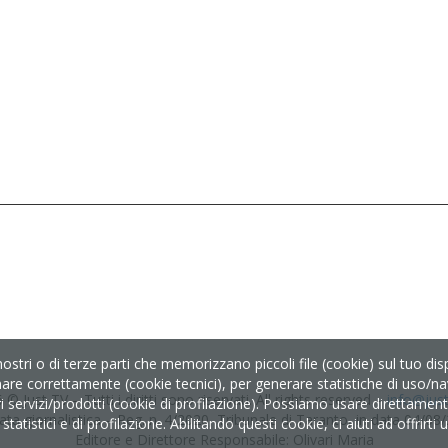
nostri o di terze parti che memorizzano piccoli file (cookie) sul tuo d
nare correttamente (cookie tecnici), per generare statistiche di uso/nav
 © Just TV – Tutti i diritti sono riservati. All rights reserved –
info@just-
servizi/prodotti (cookie di profilazione). Possiamo usare direttamente i
ata giornalistica – Reg. n. 4/2020, Tribunale di Taranto, in data 04/08
tatistici e di profilazione. Abilitando questi cookie, ci aiuti ad offrirt
Editore e Direttore Responsabile: Olivari Maria