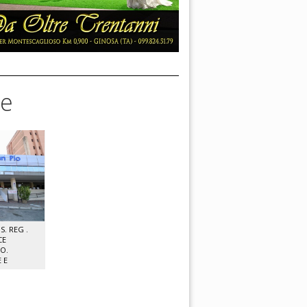
se
. REG .
CE
IO.
 E