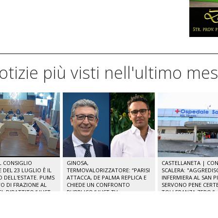
notizie più visti nell'ultimo me
IL CONSIGLIO
GINOSA,
CASTELLANETA | CONS
DEL 23 LUGLIO È IL
TERMOVALORIZZATORE: “PARISI
SCALERA: "AGGREDIS
O DELL'ESTATE. PUMS
ATTACCA, DE PALMA REPLICA E
INFERMIERA AL SAN P
O DI FRAZIONE AL
CHIEDE UN CONFRONTO
SERVONO PENE CERTE
L DIBATTITO.” JUST
PUBBLICO.” JUST TV
TOLLERANZA ZERO.”