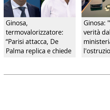
Ginosa,
Ginosa: "
termovalorizzatore:
verità da
“Parisi attacca, De
ministeri
Palma replica e chiede
l'ostruzi
un confronto
Comune, 
pubblico.” Just tv
futuro de
Just tv