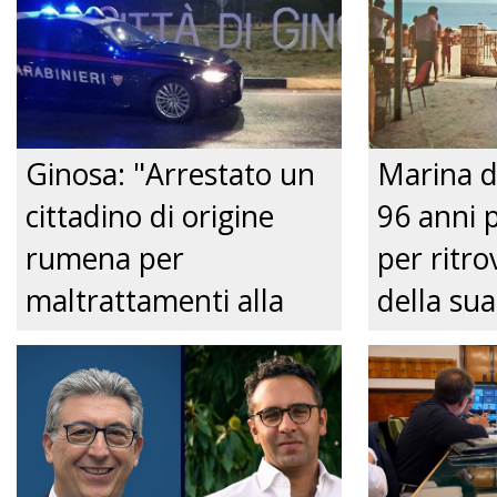
Ginosa: "Arrestato un
Marina d
cittadino di origine
96 anni 
rumena per
per ritrov
maltrattamenti alla
della sua
convivente." Just tv
Nonnina 
confusio
dalla Pol
Just tv