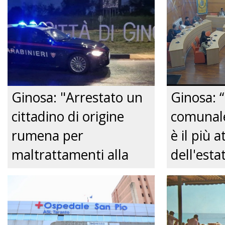
Ginosa: "Arrestato un
Ginosa: “
cittadino di origine
comunale
rumena per
è il più a
maltrattamenti alla
dell'est
convivente." Just tv
Comitato
centro de
Just tv