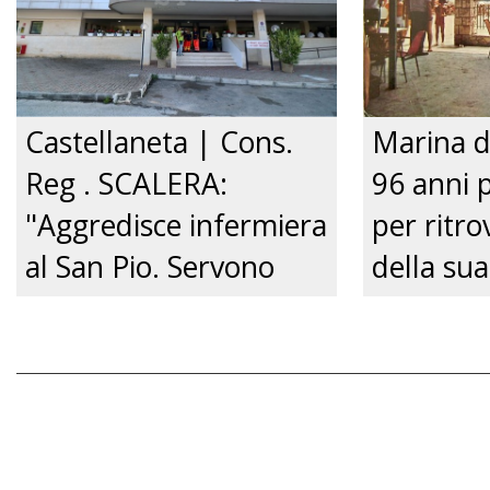
Castellaneta | Cons.
Marina d
Reg . SCALERA:
96 anni 
"Aggredisce infermiera
per ritrov
al San Pio. Servono
della sua
pene certe e tolleranza
Nonnina 
zero.”
confusio
dalla Pol
Just tv