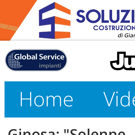
Home
Vid
Ginosa: "Solenne