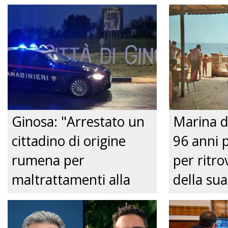
Ginosa: "Arrestato un
Marina d
cittadino di origine
96 anni 
rumena per
per ritrov
maltrattamenti alla
della sua
convivente." Just tv
Nonnina 
confusio