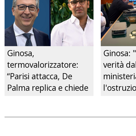
dalla Pol
Just tv
Ginosa,
Ginosa: "
termovalorizzatore:
verità da
“Parisi attacca, De
ministeri
Palma replica e chiede
l'ostruzi
un confronto
Comune, 
pubblico.” Just tv
futuro de
Just tv