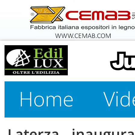
Home
Vid
Laterza - inaugura