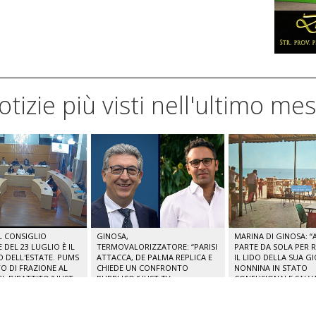
notizie più visti nell'ultimo me
IL CONSIGLIO
GINOSA,
MARINA DI GINOSA: “A
DEL 23 LUGLIO È IL
TERMOVALORIZZATORE: “PARISI
PARTE DA SOLA PER 
O DELL'ESTATE. PUMS
ATTACCA, DE PALMA REPLICA E
IL LIDO DELLA SUA G
O DI FRAZIONE AL
CHIEDE UN CONFRONTO
NONNINA IN STATO
L DIBATTITO.” JUST
PUBBLICO.” JUST TV
CONFUSIONALE SALV
POLIZIA LOCALE.” JUS