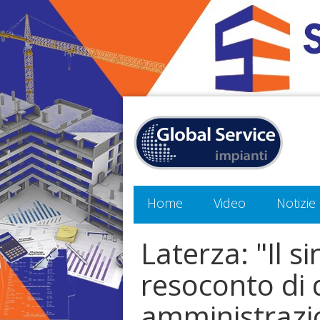
Home
Video
Notizie
Laterza: "Il si
resoconto di 
amministrazio