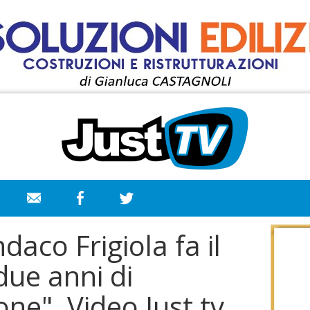
ndaco Frigiola fa il
due anni di
ne". Video Just tv