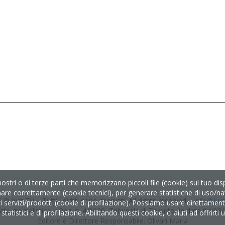
nostri o di terze parti che memorizzano piccoli file (cookie) sul tuo d
nare correttamente (cookie tecnici), per generare statistiche di uso/nav
 © Just TV – Tutti i diritti sono riservati. All rights reserved –
info@just-
servizi/prodotti (cookie di profilazione). Possiamo usare direttamente i
ata giornalistica – Reg. n. 4/2020, Tribunale di Taranto, in data 04/08
tatistici e di profilazione. Abilitando questi cookie, ci aiuti ad offrirt
Editore e Direttore Responsabile: Olivari Maria