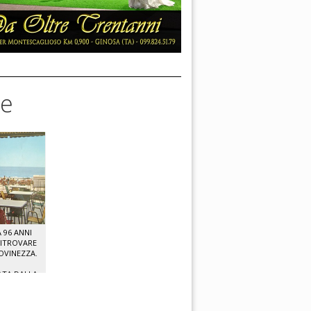
se
 96 ANNI
RITROVARE
IOVINEZZA.
ATA DALLA
T TV