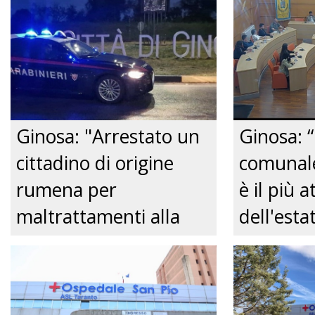
Ginosa: "Arrestato un
Ginosa: “
cittadino di origine
comunale
rumena per
è il più a
maltrattamenti alla
dell'est
convivente." Just tv
Comitato
centro de
Just tv