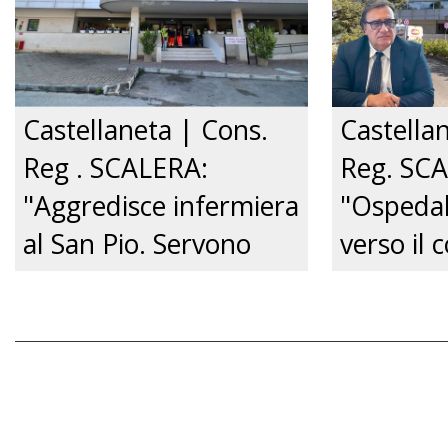
Castellaneta | Cons.
Castella
Reg . SCALERA:
Reg. SC
"Aggredisce infermiera
"Ospedal
al San Pio. Servono
verso il c
pene certe e tolleranza
Governo 
zero.”
venga su
audizione