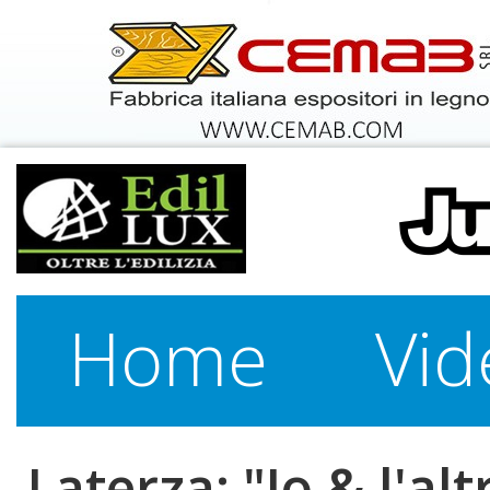
Home
Vid
Laterza: "Io & l'alt