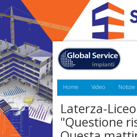
Home
Video
Notizie
Laterza-Liceo
"Questione r
Questa mattin