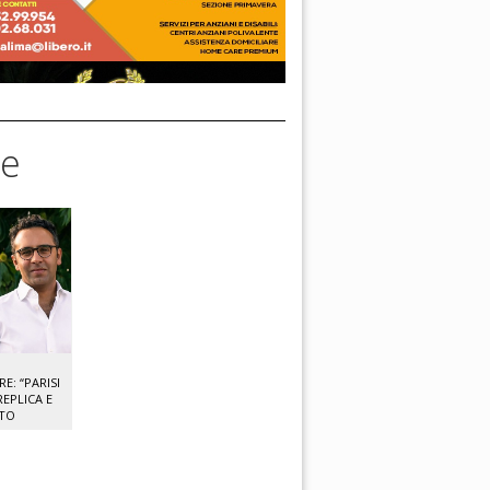
se
: “PARISI
EPLICA E
NTO