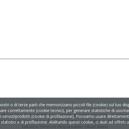
nostri o di terze parti che memorizzano piccoli file (cookie) sul tuo d
nare correttamente (cookie tecnici), per generare statistiche di uso/nav
 © Just TV – Tutti i diritti sono riservati. All rights reserved –
info@just-
servizi/prodotti (cookie di profilazione). Possiamo usare direttamente i
ata giornalistica – Reg. n. 4/2020, Tribunale di Taranto, in data 04/08
tatistici e di profilazione. Abilitando questi cookie, ci aiuti ad offrirt
Editore e Direttore Responsabile: Olivari Maria