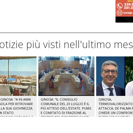
notizie più visti nell'ultimo me
GINOSA: “A 96 ANNI
GINOSA: “IL CONSIGLIO
GINOSA,
SOLA PER RITROVARE
COMUNALE DEL 23 LUGLIO È IL
TERMOVALORIZZATORE
ELLA SUA GIOVINEZZA.
PIÙ ATTESO DELL'ESTATE. PUMS
ATTACCA, DE PALMA R
IN STATO
E COMITATO DI FRAZIONE AL
CHIEDE UN CONFRO
NALE SALVATA DALLA
CENTRO DEL DIBATTITO.” JUST
PUBBLICO.” JUST TV
CALE.” JUST TV
TV