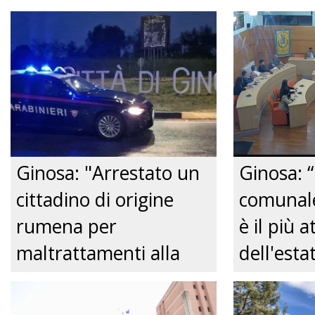
Ginosa: "Arrestato un
Ginosa: “
cittadino di origine
comunale
rumena per
è il più a
maltrattamenti alla
dell'est
convivente." Just tv
Comitato
centro de