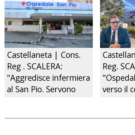
Just tv
Castellaneta | Cons.
Castella
Reg . SCALERA:
Reg. SC
"Aggredisce infermiera
"Ospedal
al San Pio. Servono
verso il c
pene certe e tolleranza
Governo 
zero.”
venga su
audizione