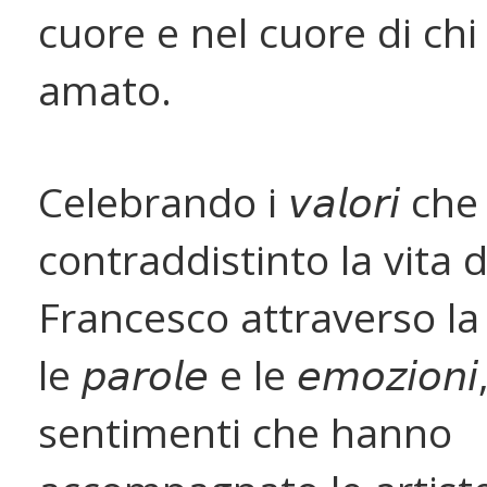
cuore e nel cuore di chi
amato.
Celebrando i 𝘷𝘢𝘭𝘰𝘳𝘪 c
contraddistinto la vita d
Francesco attraverso la 𝘮
le 𝘱𝘢𝘳𝘰𝘭𝘦 e le 𝘦𝘮𝘰𝘻𝘪𝘰𝘯
sentimenti che hanno