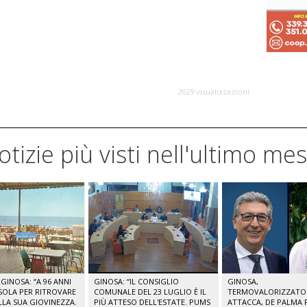
2029 visualizzazioni
notizie più visti nell'ultimo me
GINOSA: “A 96 ANNI
GINOSA: “IL CONSIGLIO
GINOSA,
SOLA PER RITROVARE
COMUNALE DEL 23 LUGLIO È IL
TERMOVALORIZZATORE
ELLA SUA GIOVINEZZA.
PIÙ ATTESO DELL'ESTATE. PUMS
ATTACCA, DE PALMA R