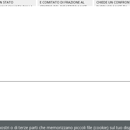
IN STATO
E COMITATO DI FRAZIONE AL
CHIEDE UN CONFRO
NALE SALVATA DALLA
CENTRO DEL DIBATTITO.” JUST
PUBBLICO.” JUST TV
CALE.” JUST TV
TV
nostri o di terze parti che memorizzano piccoli file (cookie) sul tuo d