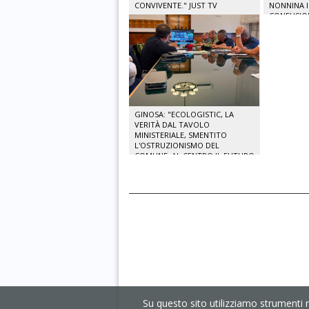
CONVIVENTE." JUST TV
NONNINA 
CONFUSIO
POLIZIA LO
GINOSA: "ECOLOGISTIC, LA
VERITÀ DAL TAVOLO
MINISTERIALE, SMENTITO
L'OSTRUZIONISMO DEL
COMUNE, AL CENTRO IL FUTURO
DEI LAVORATORI." JUST TV
Su questo sito utilizziamo strumenti 