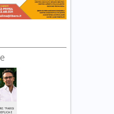
se
: “PARISI
EPLICA E