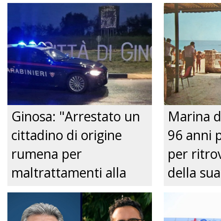
Ginosa: "Arrestato un
Marina d
cittadino di origine
96 anni 
rumena per
per ritrov
maltrattamenti alla
della sua
convivente." Just tv
Nonnina 
confusio