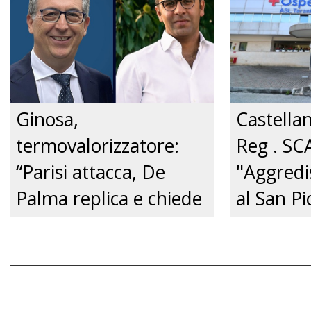
dalla Pol
Just tv
Ginosa,
Castella
termovalorizzatore:
Reg . SC
“Parisi attacca, De
"Aggredi
Palma replica e chiede
al San Pi
un confronto
pene cert
pubblico.” Just tv
zero.”