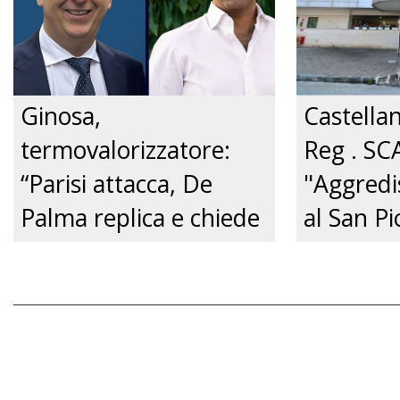
Just tv
Ginosa,
Castella
termovalorizzatore:
Reg . SC
“Parisi attacca, De
"Aggredi
Palma replica e chiede
al San Pi
un confronto
pene cert
pubblico.” Just tv
zero.”