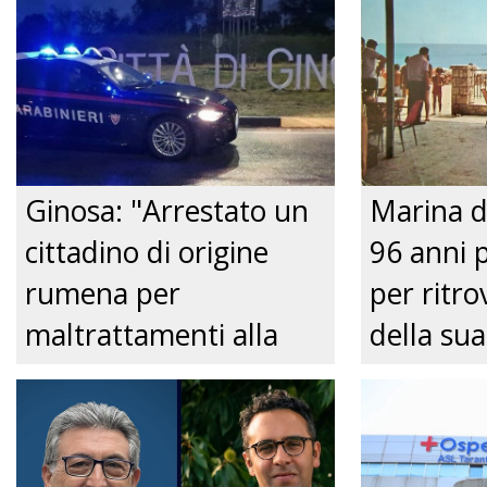
Ginosa: "Arrestato un
Marina d
cittadino di origine
96 anni 
rumena per
per ritrov
maltrattamenti alla
della sua
convivente." Just tv
Nonnina 
confusio
dalla Pol