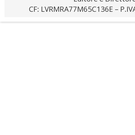
CF: LVRMRA77M65C136E – P.IV