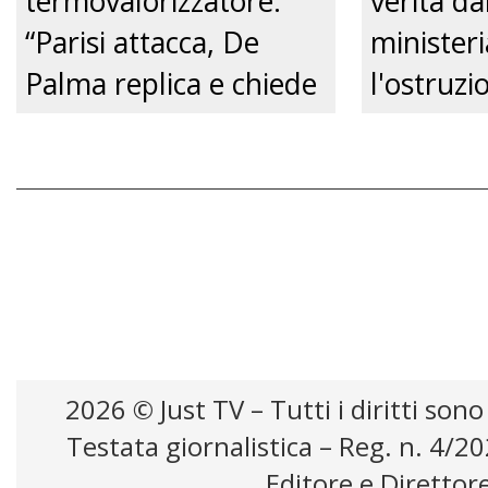
termovalorizzatore:
verità da
“Parisi attacca, De
ministeri
Palma replica e chiede
l'ostruzi
un confronto
Comune, 
pubblico.” Just tv
futuro de
Just tv
2026 © Just TV – Tutti i diritti sono
Testata giornalistica – Reg. n. 4/2
Editore e Direttor