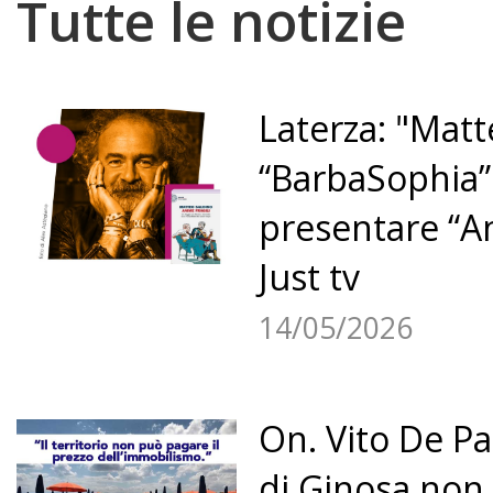
Tutte le notizie
Laterza: "Mat
“BarbaSophia”
presentare “An
Just tv
14/05/2026
On. Vito De P
di Ginosa non