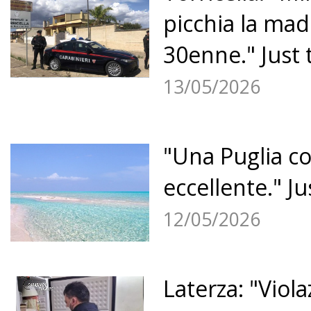
picchia la mad
30enne." Just 
13/05/2026
"Una Puglia co
eccellente." Ju
12/05/2026
Laterza: "Viola