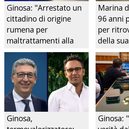
Ginosa: "Arrestato un
Marina d
cittadino di origine
96 anni 
rumena per
per ritrov
maltrattamenti alla
della sua
convivente." Just tv
Nonnina 
confusio
dalla Pol
Just tv
Ginosa,
Ginosa: "