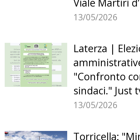
Viale Martiri d
13/05/2026
«
13
14
15
16
17
Laterza | Elezi
amministrative
18
19
20
21
22
23
"Confronto con
»
sindaci." Just t
13/05/2026
Torricella: "Mi