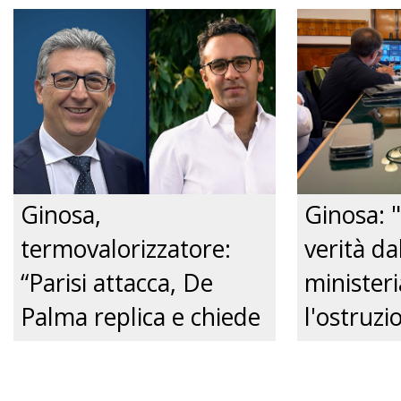
convivente." Just tv
Nonnina 
confusio
dalla Pol
Just tv
Ginosa,
Ginosa: "
termovalorizzatore:
verità da
“Parisi attacca, De
ministeri
Palma replica e chiede
l'ostruzi
un confronto
Comune, 
pubblico.” Just tv
futuro de