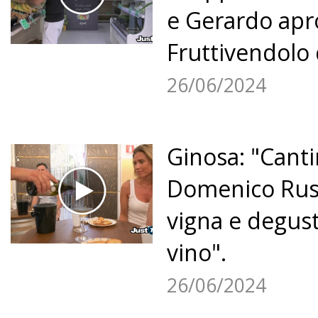
e Gerardo apro
Fruttivendolo d
«
11
12
13
14
15
26/06/2024
16
17
18
19
20
21
»
Ginosa: "Cant
Domenico Russ
vigna e degus
vino".
26/06/2024